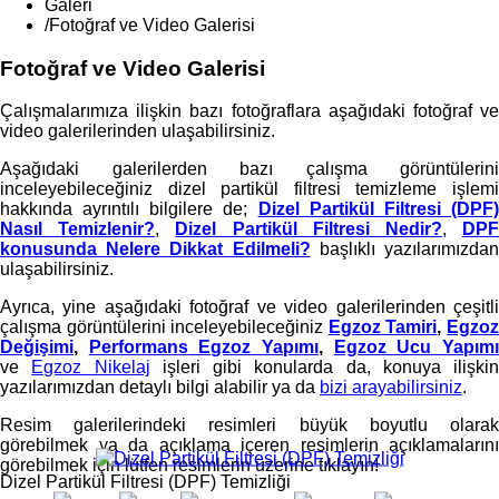
Galeri
/
Fotoğraf ve Video Galerisi
Fotoğraf ve Video Galerisi
Çalışmalarımıza ilişkin bazı fotoğraflara aşağıdaki fotoğraf ve
video galerilerinden ulaşabilirsiniz.
Aşağıdaki galerilerden bazı çalışma görüntülerini
inceleyebileceğiniz dizel partikül filtresi temizleme işlemi
hakkında ayrıntılı bilgilere de;
Dizel Partikül Filtresi (DPF
Nasıl Temizlenir?
,
Dizel Partikül Filtresi Nedir?
,
DP
konusunda Nelere Dikkat Edilmeli?
başlıklı yazılarımızda
ulaşabilirsiniz.
Ayrıca, yine aşağıdaki fotoğraf ve video galerilerinden çeşitli
çalışma görüntülerini inceleyebileceğiniz
Egzoz Tamiri
,
Egzo
Değişimi
,
Performans Egzoz Yapımı
,
Egzoz Ucu Yapım
ve
Egzoz Nikelaj
işleri gibi konularda da, konuya ilişkin
yazılarımızdan detaylı bilgi alabilir ya da
bizi arayabilirsiniz
.
Resim galerilerindeki resimleri büyük boyutlu olarak
görebilmek ya da açıklama içeren resimlerin açıklamalarını
görebilmek için lütfen resimlerin üzerine tıklayın!
Dizel Partikül Filtresi (DPF) Temizliği