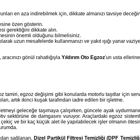
ları en aza indirebilmek için, dikkate almanızı tavsiye deceğim
esine özen gösterin.
si gerektiğini dikkate alın.
mesinin önemli olduğunu bilmelisiniz.
 olarak uzun mesafelerde kullanmanızı ve yakıt ışığı yanar vaziy
aracınızı gönül rahatlığıyla
Yıldırım Oto Egzoz
'un usta ellerine
zoz tamiri, egzoz değişimi gibi konularda motorlu taşıtlar için serv
, artık ikinci kuşak tarafından iadre edilen bir işletme.
ı işletmeyi geleceğe taşımaya çalışırken, güncele ayak uydurmanı
tiv sektörüne de damgasını vuruyor. Araçlardaki egzoz sistemle
r çekiç ve bir kaç küçük alet ile yapılabilecek işler olmanın ötes
durumda.
ndan sağlanan,
Dizel Partikül Filtresi Temizliği (DPF Temizliğ