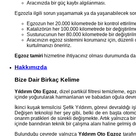
Aracınızda bir güç kaybı algılanması.
Egzozla ilgili sorun yaşamamak ya da yaşanabilecek sorun
Egzozun her 20.000 kilometrede bir kontrol ettirilm
Katalizörün her 100.000 kilometrede bir değiştirilme
Susturucunun her 80.000 kilometrede bir değiştiril
Aracınızın egzoz sistemini korumanız için, düzenli
kurtulmanızı öneririz.
Egzoz tamiri
hizmetine ihtiyacınız olması durumunda da, 
Hakkımızda
Bize Dair Birkaç Kelime
Yıldırım Oto Egzoz
, dizel partikül filtresi temizleme, eg
içinde yoğurularak harmanlanan ve babadan oğula devrolan
İkinci kuşak temsilcisi Şefik Yıldırım, görevi devraldığ
Değişen teknoloji her şey gibi, belki de en başta otomo
onarım pratikleri de sürekli değişmekte. Artık yalnızca bi
içinde barındıran teknik bir çalışma alanı haline gelmiş 
Bulunduğu çevrede yalnızca
Yıldırım Oto Egzoz
tarafı