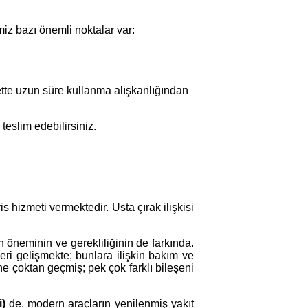
iz bazı önemli noktalar var:
ette uzun süre kullanma alışkanlığından
 teslim edebilirsiniz.
is hizmeti vermektedir. Usta çırak ilişkisi
n öneminin ve gerekliliğinin de farkında.
ri gelişmekte; bunlara ilişkin bakım ve
ine çoktan geçmiş; pek çok farklı bileşeni
i)
de, modern araçların yenilenmiş yakıt