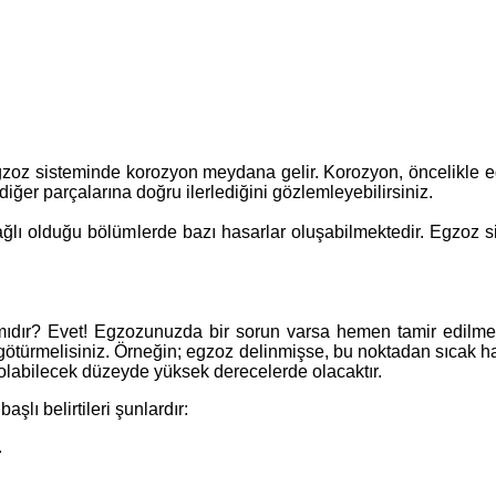
egzoz sisteminde korozyon meydana gelir. Korozyon, öncelikle
er parçalarına doğru ilerlediğini gözlemleyebilirsiniz.
ğlı olduğu bölümlerde bazı hasarlar oluşabilmektedir. Egzoz 
dır? Evet! Egzozunuzda bir sorun varsa hemen tamir edilmesi 
 götürmelisiniz. Örneğin; egzoz delinmişse, bu noktadan sıcak 
n olabilecek düzeyde yüksek derecelerde olacaktır.
şlı belirtileri şunlardır:
.