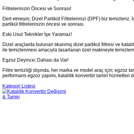
Filtrelerinizin Öncesi ve Sonrası!
Dert etmeyin; Dizel Partikül Filtrelerinizi (DPF) biz temizleriz.
partikül filtrelerinizin öncesi ve sonrası.
Eski Usul Teknikler İşe Yaramaz!
Dizel araçlarda bulunan tıkanmış dizel partikül filtresi ve katali
ile temizlenmesi amacıyla tasarlanan özel makineyle temizleme
Egzoz Deyince; Dahası da Var!
Filtre temizliği dışında, her marka ve model araç için; egzoz ta
performans egzoz yapımı, katalitik konvertör tamiri hizmetleri 
© Free
Joomla! 3 Modules
- by
VinaGecko.com
Kategori Listesi