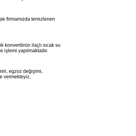
 İşte firmamızda temizlenen
tik konvertörün ilaçlı sıcak su
 işlemi yapılmaktadır.
miri, egzoz değişimi,
de vermekteyiz.