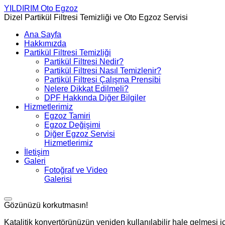
YILDIRIM
Oto Egzoz
Dizel Partikül Filtresi Temizliği ve Oto Egzoz Servisi
Ana Sayfa
Hakkımızda
Partikül Filtresi Temizliği
Partikül Filtresi Nedir?
Partikül Filtresi Nasıl Temizlenir?
Partikül Filtresi Çalışma Prensibi
Nelere Dikkat Edilmeli?
DPF Hakkında Diğer Bilgiler
Hizmetlerimiz
Egzoz Tamiri
Egzoz Değişimi
Diğer Egzoz Servisi
Hizmetlerimiz
İletişim
Galeri
Fotoğraf ve Video
Galerisi
Gözünüzü korkutmasın!
Katalitik konvertörünüzün yeniden kullanılabilir hale gelmesi iç